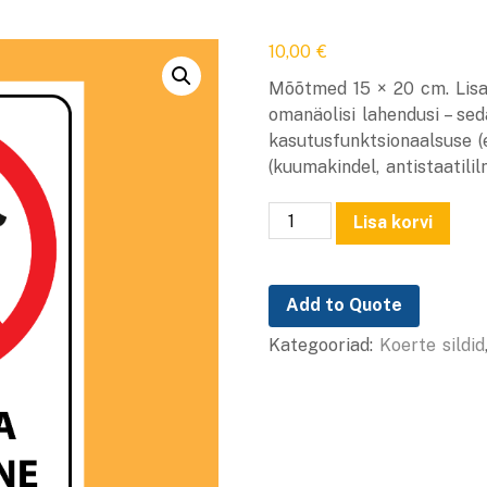
10,00
€
Mõõtmed 15 × 20 cm. Lisak
omanäolisi lahendusi – sed
kasutusfunktsionaalsuse (e
(kuumakindel, antistaatilil
Koeraga
Lisa korvi
sisenemine
keelatud
15
Add to Quote
x
21
Kategooriad:
Koerte sildid
cm
kogus