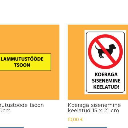
utustööde tsoon
Koeraga sisenemine
00cm
keelatud 15 x 21 cm
10,00
€