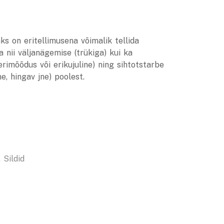
s on eritellimusena võimalik tellida
a nii väljanägemise (trükiga) kui ka
rimõõdus või erikujuline) ning sihtotstarbe
ne, hingav jne) poolest.
,
Sildid