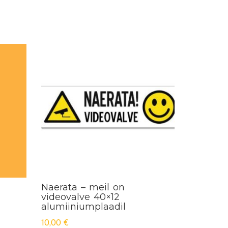
Naerata – meil on
videovalve 40×12
alumiiniumplaadil
10,00
€