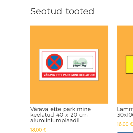
Seotud tooted
Värava ette parkimine
Lamm
keelatud 40 x 20 cm
30x1
alumiiniumplaadil
16,00
€
18,00
€